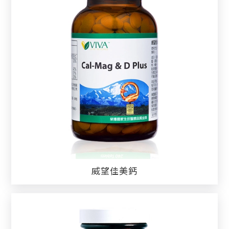
威望佳美鈣