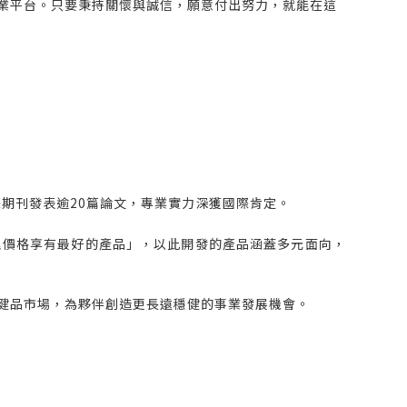
業平台。只要秉持關懷與誠信，願意付出努力，就能在這
際期刊發表逾20篇論文，專業實力深獲國際肯定。
理價格享有最好的產品」，以此開發的產品涵蓋多元面向，
健品市場，為夥伴創造更長遠穩健的事業發展機會。